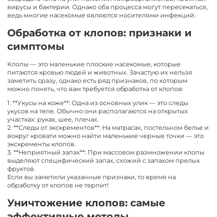
вирусы и бактерии. Однако оба процесса могут пересекаться,
ведь многие насекомые являются носителями инфекций.
Обработка от клопов: признаки и
симптомы
Клопы — это маленькие плоские насекомые, которые
питаются кровью людей и животных. Зачастую их нельзя
заметить сразу, однако есть ряд признаков, по которым
можно понять, что вам требуется обработка от клопов:
1. **Укусы на коже**: Одна из основных улик — это следы
укусов на теле. Обычно они располагаются на открытых
участках: руках, шее, плечах.
2. **Следы от экскрементов**: На матрасах, постельном белье и
вокруг кровати можно найти маленькие черные точки — это
экскременты клопов.
3. **Неприятный запах**: При массовом размножении клопы
выделяют специфический запах, схожий с запахом прелых
фруктов.
Если вы заметили указанные признаки, то время на
обработку от клопов не терпит!
Уничтожение клопов: самые
эффективные методы